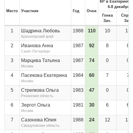
КР в Екатеринбу
6-8 декабре
Место
Участник
Год
Очки
Гонка
Сприн
Зач.
Зач.
1
Шадрина Любовь
1988
110
10
10
Красноярский край
2
Иванова Анна
1987
92
8
8
Санкт-Петербург
3
Марцива Татьяна
1987
74
0
0
Москва
4
Пасекова Екатерина
1984
60
7
7
Москва
5
Стрелкова Ольга
1983
47
0
0
Рязанская область
6
Зергот Ольга
1981
30
6
6
Москва
7
Сазонова Юлия
1988
24
12
12
Свердловская область