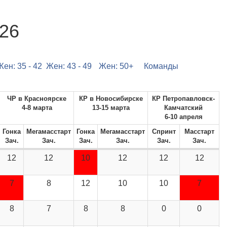
026
Жен: 35 - 42
Жен: 43 - 49
Жен: 50+
Команды
ЧР в Красноярске
КР в Новосибирске
КР Петропавловск-
4-8 марта
13-15 марта
Камчатский
6-10 апреля
Гонка
Мегамасстарт
Гонка
Мегамасстарт
Спринт
Масстарт
Зач.
Зач.
Зач.
Зач.
Зач.
Зач.
12
12
10
12
12
12
7
8
12
10
10
7
8
7
8
8
0
0