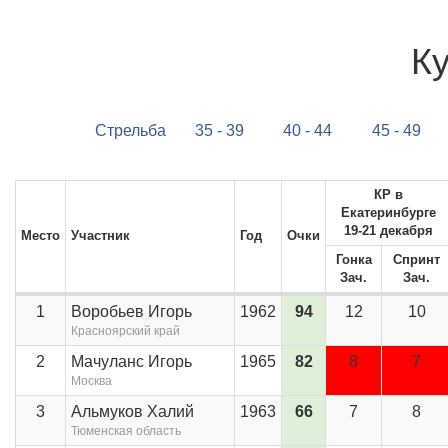
Ку
Стрельба
35 - 39
40 - 44
45 - 49
КР в
Екатеринбурге
19-21 декабря
Место
Участник
Год
Очки
Гонка
Спринт
Зач.
Зач.
1
Воробьев Игорь
1962
94
12
10
Красноярский край
2
Мачуланс Игорь
1965
82
8
7
Москва
3
Альмуков Халий
1963
66
7
8
Тюменская область