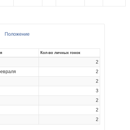
Положение
ия
Кол-во личных гонок
2
февраля
2
2
3
2
2
2