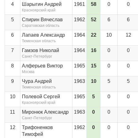
4
Шарыгин Андрей
1961
58
0
0
Красноярский край
5
Спирин Вячеслав
1962
52
6
6
Саратовская область
6
Лапаев Александр
1964
22
10
12
Тюменская область
7
Гамзов Николай
1964
16
0
0
Санкт-Петербург
8
Алферьев Виктор
1965
15
0
0
Москва
9
Чура Андрей
1963
10
5
5
Тюменская область
10
Полевой Сергей
1965
5
0
0
Красноярский край
11
Миронюк Александр
1963
0
0
0
Санкт-Петербург
12
Трифоненков
1962
0
0
0
Тимофей